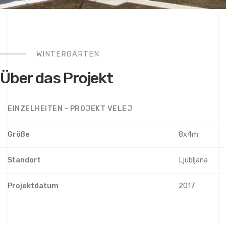
WINTERGÄRTEN
Über das Projekt
EINZELHEITEN - PROJEKT VELEJ
Größe
8x4m
Standort
Ljubljana
Projektdatum
2017