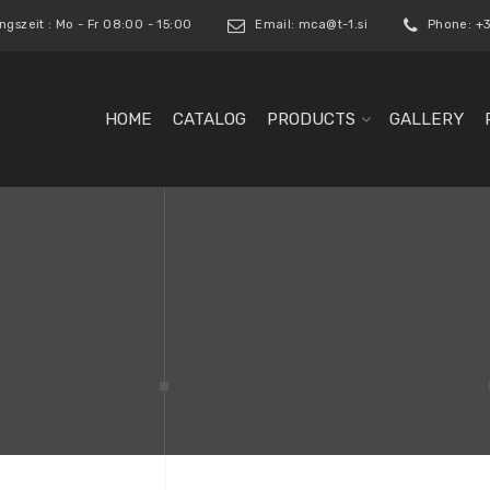
gszeit : Mo - Fr 08:00 - 15:00
Email:
mca@t-1.si
Phone: +3
HOME
CATALOG
PRODUCTS
GALLERY