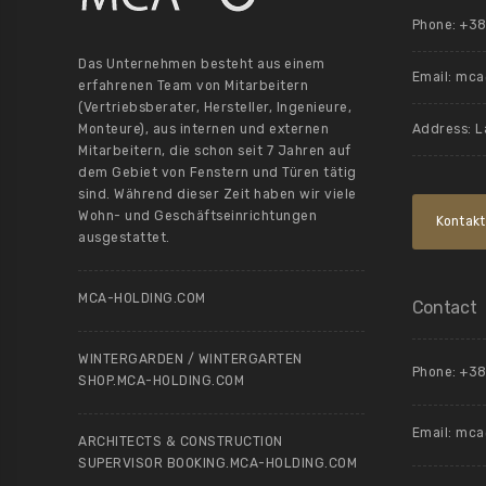
Phone: +38
Das Unternehmen besteht aus einem
Email:
mca@
erfahrenen Team von Mitarbeitern
(Vertriebsberater, Hersteller, Ingenieure,
Monteure), aus internen und externen
Address: L
Mitarbeitern, die schon seit 7 Jahren auf
dem Gebiet von Fenstern und Türen tätig
sind. Während dieser Zeit haben wir viele
Wohn- und Geschäftseinrichtungen
Kontakt
ausgestattet.
MCA-HOLDING.COM
Contact
WINTERGARDEN / WINTERGARTEN
Phone: +38
SHOP.MCA-HOLDING.COM
Email:
mca@
ARCHITECTS & CONSTRUCTION
SUPERVISOR BOOKING.MCA-HOLDING.COM