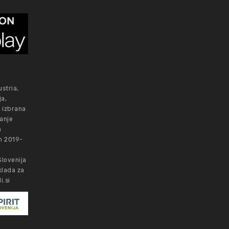
stria,
ja,
e izbrana
anje
a
ih 2019-
Slovenija
klada za
i.si