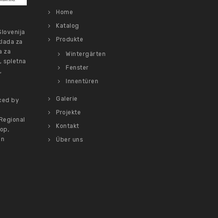
Home
Katalog
Slovenija
Produkte
klada za
a za
Wintergärten
, spletna
Fenster
,
Innentüren
Galerie
ced by
Projekte
Regional
Kontakt
op,
on
Über uns