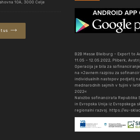
ahovna 10A, 3000 Celje
t us
B2B Messe Bleiburg – Export to Au
11.05 – 12.05.2022, Pliberk, Avstri
Operacija je bila za sofinanciranj
na »Javnem razpisu za sofinancir
individualnih nastopov podjetij n
mednarodnih sejmih v tujini v let
2022«
Naložbo sofinancirata Republika 
in Evropska Unija iz Evropskega s
regionalni razvoj.
https://eu-sklad