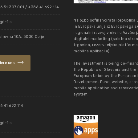
6 51 307 001 / +386 41 692 114
Naložbo sofinancirata Republika 
t-1.si
in Evropska unija iz Evropskega s
regionalni razvoj v okviru Vavčerj
ahovna 10A, 3000 Celje
digitalni marketing (spletna stran
trgovina, rezervacijska platforma
mobilna aplikacija).
iere uns
The investment is being co-finan
the Republic of Slovenia and the
European Union by the European 
Development Fund: website, e-sh
mobile application and reservati
system.
6 41 692 114
t-1.si