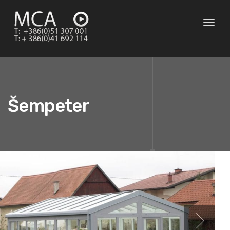
Toggl
naviga
Šempeter