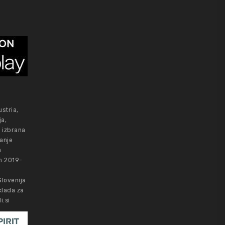
stria,
ja,
e izbrana
anje
a
ih 2019-
Slovenija
klada za
i.si