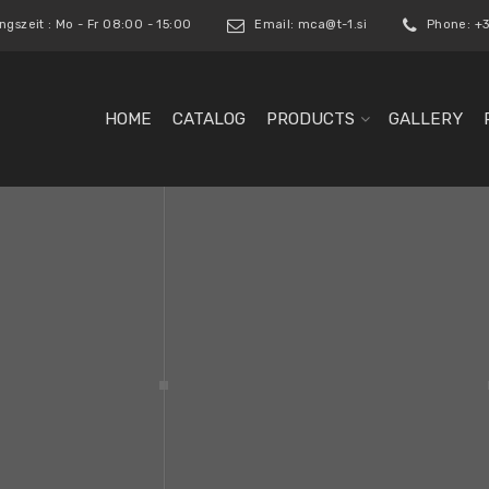
gszeit : Mo - Fr 08:00 - 15:00
Email:
mca@t-1.si
Phone: +3
HOME
CATALOG
PRODUCTS
GALLERY