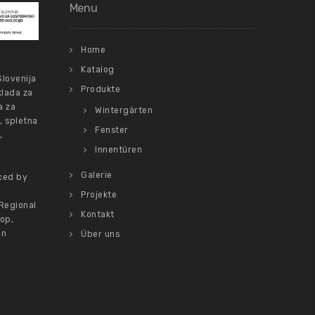
Menu
Home
Katalog
Slovenija
Produkte
klada za
a za
Wintergärten
, spletna
Fenster
,
Innentüren
Galerie
ced by
Projekte
Regional
Kontakt
op,
on
Über uns