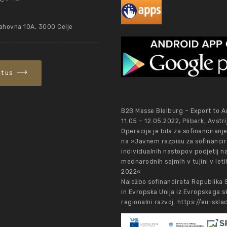
ahovna 10A, 3000 Celje
t us
B2B Messe Bleiburg – Export to Au
11.05 – 12.05.2022, Pliberk, Avstri
Operacija je bila za sofinanciranj
na »Javnem razpisu za sofinancir
individualnih nastopov podjetij n
mednarodnih sejmih v tujini v let
2022«
Naložbo sofinancirata Republika 
in Evropska Unija iz Evropskega s
regionalni razvoj.
https://eu-sklad