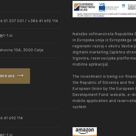
6 51 307 001 / +386 41 692 114
Naložbo sofinancirata Republika 
t-1.si
in Evropska unija iz Evropskega s
regionalni razvoj v okviru Vavčerj
ahovna 10A, 3000 Celje
digitalni marketing (spletna stran
trgovina, rezervacijska platforma
mobilna aplikacija).
iere uns
The investment is being co-finan
the Republic of Slovenia and the
European Union by the European 
Development Fund: website, e-sh
mobile application and reservati
system.
6 41 692 114
t-1.si