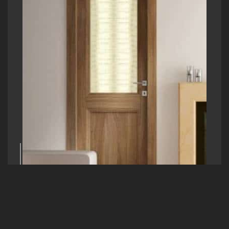
03
Innentüren