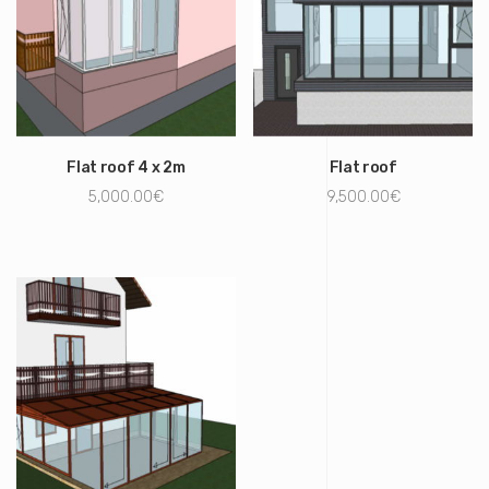
Flat roof 4 x 2m
Flat roof
5,000.00
€
9,500.00
€