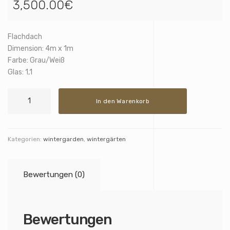
3,500.00
€
Flachdach
Dimension: 4m x 1m
Farbe: Grau/Weiß
Glas: 1,1
Flat
In den Warenkorb
roof
4
x
1m
Kategorien:
wintergarden
,
wintergärten
Menge
Bewertungen (0)
Bewertungen