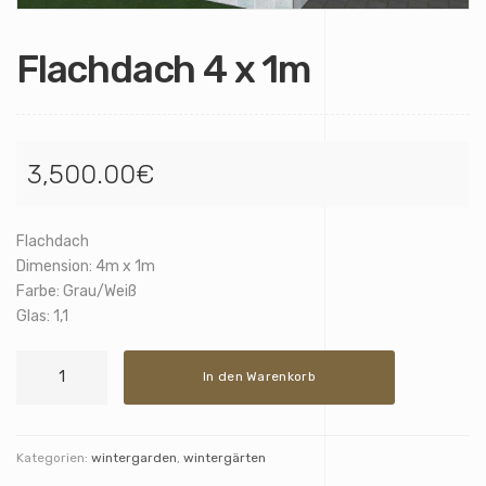
Flachdach 4 x 1m
3,500.00
€
Flachdach
Dimension: 4m x 1m
Farbe: Grau/Weiß
Glas: 1,1
Flachdach
In den Warenkorb
4
x
1m
Menge
Kategorien:
wintergarden
,
wintergärten