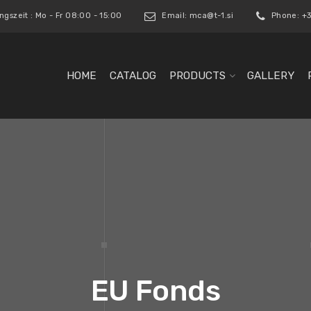
gszeit : Mo - Fr 08:00 - 15:00
Email:
mca@t-1.si
Phone: +3
HOME
CATALOG
PRODUCTS
GALLERY
EU Fonds