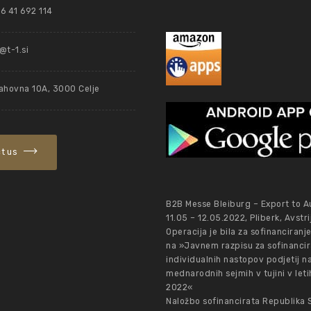
6 41 692 114
t-1.si
ahovna 10A, 3000 Celje
t us
B2B Messe Bleiburg – Export to Au
11.05 – 12.05.2022, Pliberk, Avstri
Operacija je bila za sofinanciranj
na »Javnem razpisu za sofinancir
individualnih nastopov podjetij n
mednarodnih sejmih v tujini v let
2022«
Naložbo sofinancirata Republika 