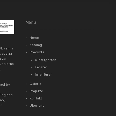
Menu
Home
Katalog
Slovenija
Produkte
klada za
a za
Wintergärten
, spletna
Fenster
,
Innentüren
Galerie
ced by
Projekte
Regional
Kontakt
op,
on
Über uns