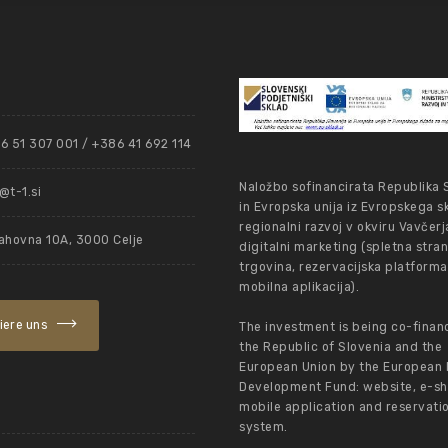
6 51 307 001 / +386 41 692 114
Naložbo sofinancirata Republika 
t-1.si
in Evropska unija iz Evropskega s
regionalni razvoj v okviru Vavčerj
ahovna 10A, 3000 Celje
digitalni marketing (spletna stran
trgovina, rezervacijska platforma
mobilna aplikacija).
iere uns
The investment is being co-finan
the Republic of Slovenia and the
European Union by the European 
Development Fund: website, e-sh
mobile application and reservati
system.